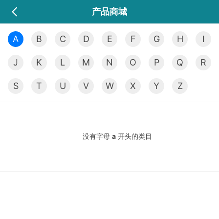
产品商城
A
B
C
D
E
F
G
H
I
J
K
L
M
N
O
P
Q
R
S
T
U
V
W
X
Y
Z
没有字母
a
开头的类目