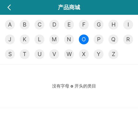
产品商城
A
B
C
D
E
F
G
H
I
J
K
L
M
N
O
P
Q
R
S
T
U
V
W
X
Y
Z
没有字母
o
开头的类目