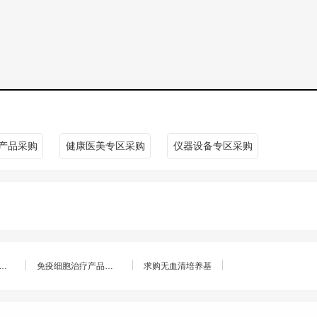
产品采购
健康医美专区采购
仪器设备专区采购
细胞美容面膜批量采购
免疫细胞治疗产品（CAR - T 细胞）采购
求购无血清培养基